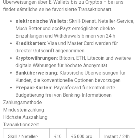
Überweisungen über E-Wallets bis zu Cryptos – bei uns
findet sämtliche seine favorisierte Transaktionsart.
elektronische Wallets:
Skrill-Dienst, Neteller-Service,
Much Better und ecoPayz ermöglichen direkte
Einzahlungen und Withdrawals binnen von 24 h
Kreditkarten:
Visa und Master Card werden für
direkter Gutschrift angenommen
Kryptowährungen:
Bitcoin, ETH, Litecoin und weitere
digitale Währungen für höchste Anonymität
Banküberweisung:
Klassische Überweisungen für
Kunden, die konventionelle Optionen bevorzugen
Prepaid-Karten:
Paysafecard für kontrollierte
Budgetierung frei von Banking-Informationen
Zahlungsmethode
Mindesteinzahlung
Höchste Auszahlung
Transaktionszeit
Skrill / Neteller-
€10
€5.000 pro
Instant / 24h