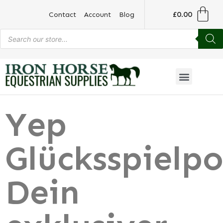
£
0.00
Contact
Account
Blog
Yep
Glücksspielpo
Dein