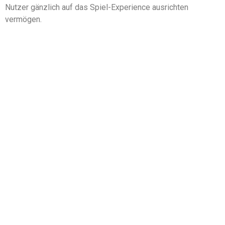
Nutzer gänzlich auf das Spiel-Experience ausrichten
vermögen.