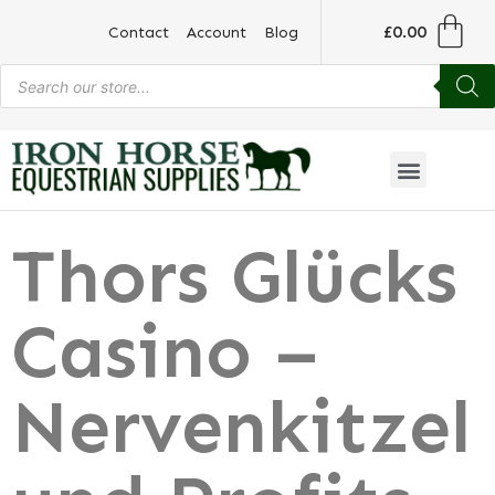
£
0.00
Contact
Account
Blog
Thors Glücks
Casino –
Nervenkitzel