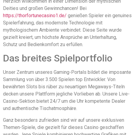
Herzlich willkommen in einer Dimension der mythischen
Deities und großen Gewinnchancen! Bei
https://thorfortunecasino1.de/
genießen Spieler ein genuines
Spielerfahrung, das modernste Technologie mit
mythologischem Ambiente verbindet. Diese Seite wurde
gezielt kreiert, um höchste Ansprüche an Unterhaltung,
Schutz und Bedienkomfort zu erfüllen.
Das breites Spielportfolio
Unser Zentrum unseres Gaming-Portals bildet die imposante
Sammlung von über 3.500 Spielen top Entwickler. Von
bewährten Slots bis rüber zu neuartigen Megaways-Titeln
decken unsere Plattform jegliche Vorlieben ab. Unsere Live-
Casino-Sektion bietet 24/7 um die Uhr kompetente Dealer
und authentische Tischatmosphäre.
Ganz besonders zufrieden sind wir auf unsere exklusiven
Themen-Spiele, die gezielt für dieses Casino geschaffen
wurden. Jene Spiele kombinieren hochwertige Grafiken mit