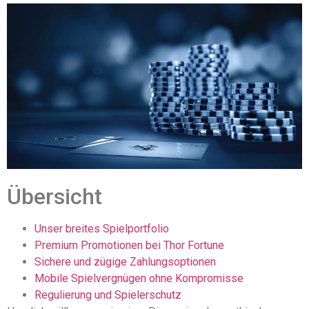
Übersicht
Unser breites Spielportfolio
Premium Promotionen bei Thor Fortune
Sichere und zügige Zahlungsoptionen
Mobile Spielvergnügen ohne Kompromisse
Regulierung und Spielerschutz