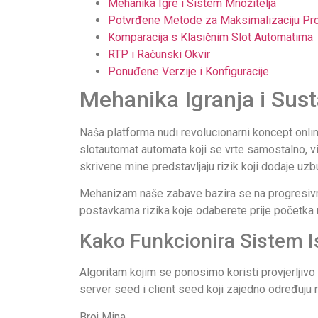
Mehanika Igre i Sistem Množitelja
Potvrđene Metode za Maksimalizaciju Pro
Komparacija s Klasičnim Slot Automatima
RTP i Računski Okvir
Ponuđene Verzije i Konfiguracije
Mehanika Igranja i Su
Naša platforma nudi revolucionarni koncept onlin
slotautomat automata koji se vrte samostalno, vi
skrivene mine predstavljaju rizik koji dodaje uz
Mehanizam naše zabave bazira se na progresivnom 
postavkama rizika koje odaberete prije početka
Kako Funkcionira Sistem I
Algoritam kojim se ponosimo koristi provjerljivo 
server seed i client seed koji zajedno određuju 
Broj Mina