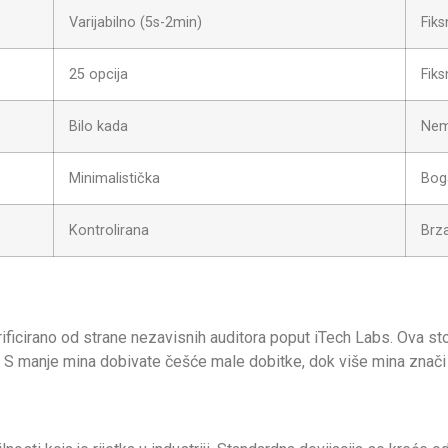
Varijabilno (5s-2min)
Fiks
25 opcija
Fiks
Bilo kada
Ne
Minimalistička
Bog
Kontrolirana
Brz
erificirano od strane nezavisnih auditora poput iTech Labs. Ova 
ira. S manje mina dobivate češće male dobitke, dok više mina znači