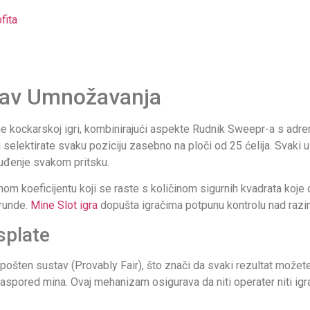
fita
stav Umnožavanja
e kockarskoj igri, kombinirajući aspekte Rudnik Sweepr-a s adren
 selektirate svaku poziciju zasebno na ploči od 25 ćelija. Svaki u
buđenje svakom pritsku.
koeficijentu koji se raste s količinom sigurnih kvadrata koje ot
 runde.
Mine Slot igra
dopušta igračima potpunu kontrolu nad razin
splate
pošten sustav (Provably Fair), što znači da svaki rezultat možete v
raspored mina. Ovaj mehanizam osigurava da niti operater niti igr