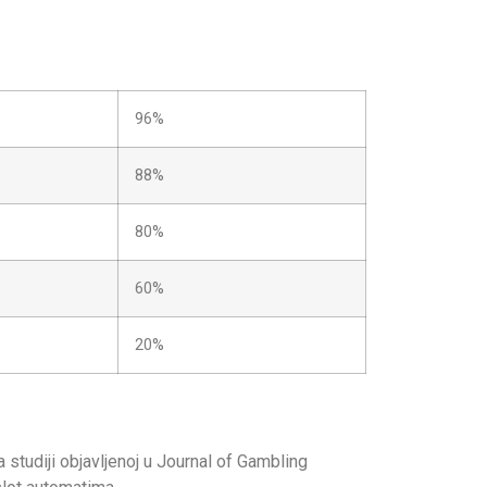
96%
88%
80%
60%
20%
 studiji objavljenoj u Journal of Gambling