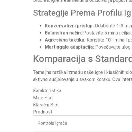
Studies, igre s elementima odlučivanja poput n
Strategije Prema Profilu I
Konzervativni pristup:
Odaberite 1-3 mine 
Balansiran način:
Postavite 5 mina i ciljaj
Agresivna taktika:
Koristite 10+ mina i po
Martingale adaptacija:
Povećavajte ulog n
Komparacija s Standar
Temeljna razlika između naše igre i klasičnih sl
aktivno sudjelovanje u svakom koraku. Ova interak
Karakteristika
Mine Slot
Klasični Slot
Prednost
Kontrola igrača