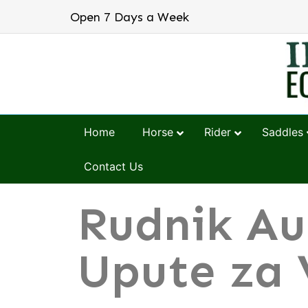
Open 7 Days a Week
Home
Horse
Rider
Saddles
Contact Us
Rudnik Au
Upute za 