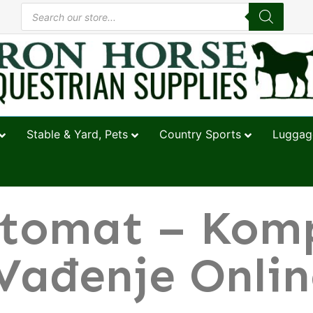
Stable & Yard, Pets
Country Sports
Luggage
tomat – Komp
Vađenje Onlin