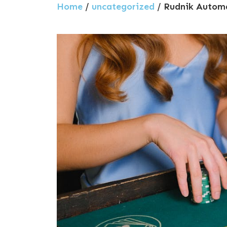
Home
/
uncategorized
/ Rudnik Automa