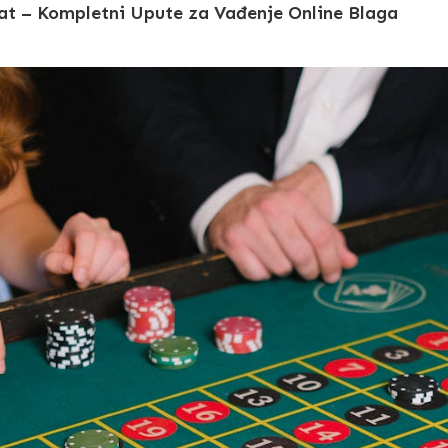
t – Kompletni Upute za Vađenje Online Blaga