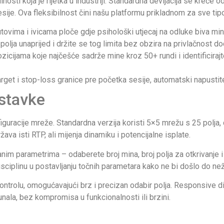
ti koja je rijetka u industriji. Standardna devijacija se kreće od
sije. Ova fleksibilnost čini našu platformu prikladnom za sve tip
tovima i ivicama ploče gdje psihološki utjecaj na odluke biva m
 polja unaprijed i držite se tog limita bez obzira na privlačnost do
zicijama koje najčešće sadrže mine kroz 50+ rundi i identificira
arget i stop-loss granice pre početka sesije, automatski napustit
ostavke
figuracije mreže. Standardna verzija koristi 5×5 mrežu s 25 polja,
va isti RTP, ali mijenja dinamiku i potencijalne isplate.
ranim parametrima – odaberete broj mina, broj polja za otkrivanje
 disciplinu u postavljanju točnih parametara kako ne bi došlo do ne
ontrolu, omogućavajući brz i precizan odabir polja. Responsive d
ala, bez kompromisa u funkcionalnosti ili brzini.