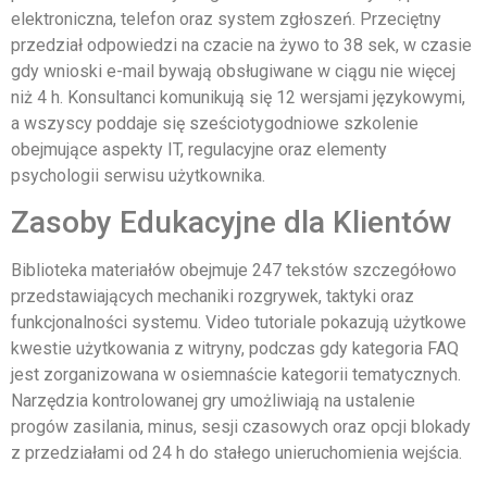
elektroniczna, telefon oraz system zgłoszeń. Przeciętny
przedział odpowiedzi na czacie na żywo to 38 sek, w czasie
gdy wnioski e-mail bywają obsługiwane w ciągu nie więcej
niż 4 h. Konsultanci komunikują się 12 wersjami językowymi,
a wszyscy poddaje się sześciotygodniowe szkolenie
obejmujące aspekty IT, regulacyjne oraz elementy
psychologii serwisu użytkownika.
Zasoby Edukacyjne dla Klientów
Biblioteka materiałów obejmuje 247 tekstów szczegółowo
przedstawiających mechaniki rozgrywek, taktyki oraz
funkcjonalności systemu. Video tutoriale pokazują użytkowe
kwestie użytkowania z witryny, podczas gdy kategoria FAQ
jest zorganizowana w osiemnaście kategorii tematycznych.
Narzędzia kontrolowanej gry umożliwiają na ustalenie
progów zasilania, minus, sesji czasowych oraz opcji blokady
z przedziałami od 24 h do stałego unieruchomienia wejścia.