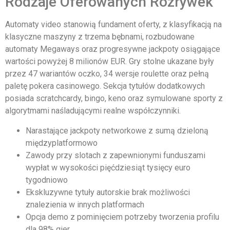
Rodzaje Oferowanych Rozrywek
Automaty video stanowią fundament oferty, z klasyfikacją na
klasyczne maszyny z trzema bębnami, rozbudowane
automaty Megaways oraz progresywne jackpoty osiągające
wartości powyżej 8 milionów EUR. Gry stolne ukazane były
przez 47 wariantów oczko, 34 wersje roulette oraz pełną
paletę pokera casinowego. Sekcja tytułów dodatkowych
posiada scratchcardy, bingo, keno oraz symulowane sporty z
algorytmami naśladującymi realne współczynniki.
Narastające jackpoty networkowe z sumą dzieloną
międzyplatformowo
Zawody przy slotach z zapewnionymi funduszami
wypłat w wysokości pięćdziesiąt tysięcy euro
tygodniowo
Ekskluzywne tytuły autorskie brak możliwości
znalezienia w innych platformach
Opcja demo z pominięciem potrzeby tworzenia profilu
dla 98% gier