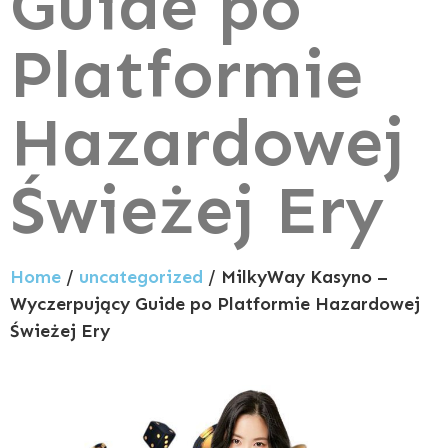
Guide po
Platformie
Hazardowej
Świeżej Ery
Home
/
uncategorized
/ MilkyWay Kasyno –
Wyczerpujący Guide po Platformie Hazardowej
Świeżej Ery