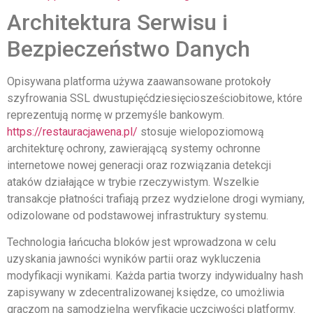
Architektura Serwisu i
Bezpieczeństwo Danych
Opisywana platforma używa zaawansowane protokoły
szyfrowania SSL dwustupięćdziesięciosześciobitowe, które
reprezentują normę w przemyśle bankowym.
https://restauracjawena.pl/
stosuje wielopoziomową
architekturę ochrony, zawierającą systemy ochronne
internetowe nowej generacji oraz rozwiązania detekcji
ataków działające w trybie rzeczywistym. Wszelkie
transakcje płatności trafiają przez wydzielone drogi wymiany,
odizolowane od podstawowej infrastruktury systemu.
Technologia łańcucha bloków jest wprowadzona w celu
uzyskania jawności wyników partii oraz wykluczenia
modyfikacji wynikami. Każda partia tworzy indywidualny hash
zapisywany w zdecentralizowanej księdze, co umożliwia
graczom na samodzielną weryfikację uczciwości platformy.