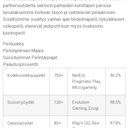
partnerisuhdetta sektorin parhaiden kehittäjien parissa
turvataksemme korkean tason ja vaihtelevan pelaamisen.
Sisältöömme sisältyy vanhan ajan hedelmäpelit, nykyaikaiset
videopelit, etenevät jackpotit kuin myös livekasino
kasinopelit.
Peliluokka
Peliohjelmien Määrä
Suosituimmat Pelintarjoajat
Palautusprosentti
Kolikkoveikkauspellit
750+
NetEnt,
96.2%
Pragmatic Play,
Microgaming
Suorat pöydät
120+
Evolution
98.5%
Gaming, Ezugi
Casinopöydät
85+
Play’n GO, Red
97.8%