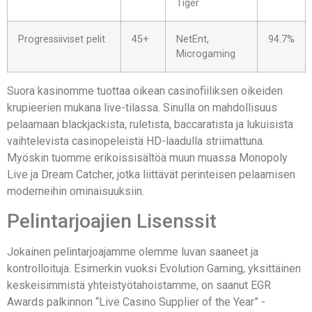
Tiger
Progressiiviset pelit
45+
NetEnt,
94.7%
Microgaming
Suora kasinomme tuottaa oikean casinofiiliksen oikeiden
krupieerien mukana live-tilassa. Sinulla on mahdollisuus
pelaamaan blackjackista, ruletista, baccaratista ja lukuisista
vaihtelevista casinopeleistä HD-laadulla striimattuna.
Myöskin tuomme erikoissisältöä muun muassa Monopoly
Live ja Dream Catcher, jotka liittävät perinteisen pelaamisen
moderneihin ominaisuuksiin.
Pelintarjoajien Lisenssit
Jokainen pelintarjoajamme olemme luvan saaneet ja
kontrolloituja. Esimerkin vuoksi Evolution Gaming, yksittäinen
keskeisimmistä yhteistyötahoistamme, on saanut EGR
Awards palkinnon “Live Casino Supplier of the Year” -