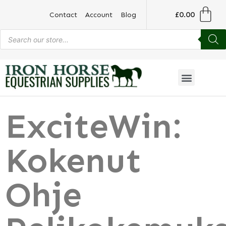
£
0.00
Contact
Account
Blog
ExciteWin:
Kokenut
Ohje