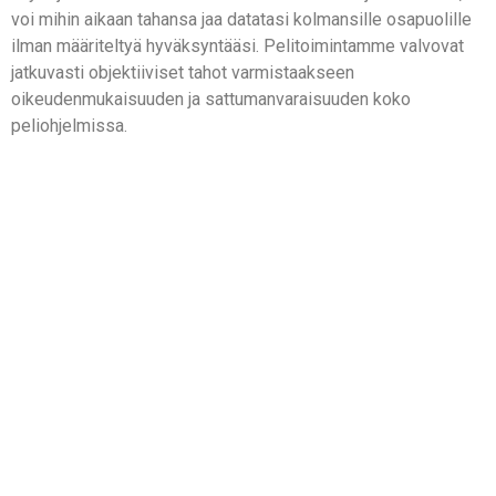
voi mihin aikaan tahansa jaa datatasi kolmansille osapuolille
ilman määriteltyä hyväksyntääsi. Pelitoimintamme valvovat
jatkuvasti objektiiviset tahot varmistaakseen
oikeudenmukaisuuden ja sattumanvaraisuuden koko
peliohjelmissa.