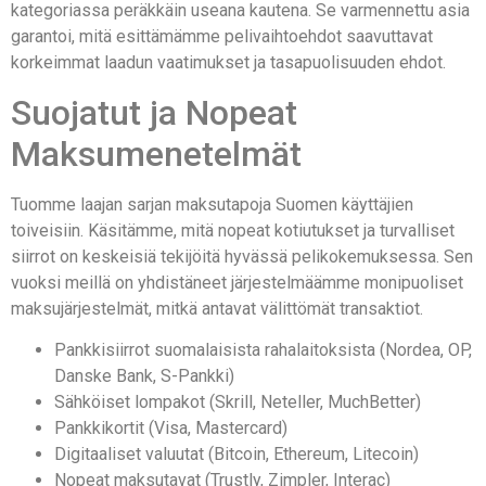
kategoriassa peräkkäin useana kautena. Se varmennettu asia
garantoi, mitä esittämämme pelivaihtoehdot saavuttavat
korkeimmat laadun vaatimukset ja tasapuolisuuden ehdot.
Suojatut ja Nopeat
Maksumenetelmät
Tuomme laajan sarjan maksutapoja Suomen käyttäjien
toiveisiin. Käsitämme, mitä nopeat kotiutukset ja turvalliset
siirrot on keskeisiä tekijöitä hyvässä pelikokemuksessa. Sen
vuoksi meillä on yhdistäneet järjestelmäämme monipuoliset
maksujärjestelmät, mitkä antavat välittömät transaktiot.
Pankkisiirrot suomalaisista rahalaitoksista (Nordea, OP,
Danske Bank, S-Pankki)
Sähköiset lompakot (Skrill, Neteller, MuchBetter)
Pankkikortit (Visa, Mastercard)
Digitaaliset valuutat (Bitcoin, Ethereum, Litecoin)
Nopeat maksutavat (Trustly, Zimpler, Interac)