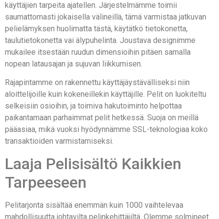
käyttäjien tarpeita ajatellen. Järjestelmämme toimii
saumattomasti jokaisella välineillä, tämä varmistaa jatkuvan
pelielämyksen huolimatta tästä, käytätkö tietokonetta,
taulutietokonetta vai älypuhelinta. Joustava designimme
mukailee itsestään ruudun dimensioihin pitäen samalla
nopean latausajan ja sujuvan liikkumisen.
Rajapintamme on rakennettu käyttäjäystävälliseksi niin
aloittelijoille kuin kokeneillekin käyttäjille. Pelit on luokiteltu
selkeisiin osioihin, ja toimiva hakutoiminto helpottaa
paikantamaan parhaimmat pelit hetkessä. Suoja on meillä
pääasiaa, mikä vuoksi hyödynnämme SSL-teknologiaa koko
transaktioiden varmistamiseksi.
Laaja Pelisisältö Kaikkien
Tarpeeseen
Pelitarjonta sisältää enemmän kuin 1000 vaihtelevaa
mahdollisuutta johtavilta pelinkehittäjiltä. Olemme solmineet