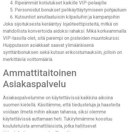
Ripeämmät kotiutukset kaikille VIP-pelaajille
Personoidut bonukset pelikäyttäytymiseen pohjautuen
Kutsuntiot ainutlaatuisiin kilpailuihin ja kampanjoihin
Joka sijoituksesta kerääntyy lojaliteettipisteitä, mitkä on
mahdollista konvertoida aidoksi rahaksi. Mikä korkeammalla
VIP-tasolla olet, sitä parempi on pisteiden muuntokurssi.
Huipputason asiakkaat saavat ylimääräisenä
synttäribonuksen sekä kutsun erikoisturnauksiin, jolloin on
merkittäviä voittomääriä.
Ammattitaitoinen
Asiakaspalvelu
Asiakaspalvelumme on käytettävissä kaikkina aikoina
suomen kielellä. Käsitämme, että tiedusteluja ja haasteita
voidaan ilmetä mihin aikaan tahansa, siksi olemme
käytettävissä auttamaan heti. Tukiryhmämme koostuu
koulutetuista ammattilaisista, jotka hallitsevat