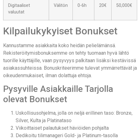
Digitaaliset
Välitön
0-6h
20€
50,000€
valuutat
Kilpailukykyiset Bonukset
Kannustamme asiakkaita koko heidän pelielämänsä.
Rekisteröitymisbonuksemme on tehty tuomaan hyvä lähtö
tuorille käyttäjille, vaan pysyvyys palkitaan lisäksi kestävissä
asiakassuhteissa. Bonuskriteerimme tulevat ymmärrettävät ja
oikeudenmukaiset, ilman dolattuja ehtoja.
Pysyville Asiakkaille Tarjolla
olevat Bonukset
Uskollisusohjelma, jolla on neljä erillinen taso: Bronze,
Silver, Kulta ja Platinataso
Viikoittaiset palautukset häviöiden pohjalta
Dedikoitu tilimanageri Gold- ja Platinum-tasolla