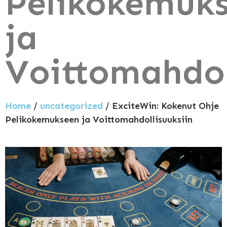
Pelikokemuk
ja
Voittomahdol
Home
/
uncategorized
/ ExciteWin: Kokenut Ohje
Pelikokemukseen ja Voittomahdollisuuksiin