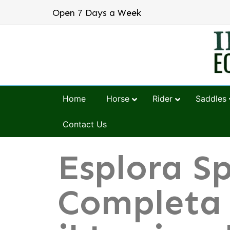
Open 7 Days a Week
Home
Horse
Rider
Saddles
Contact Us
Esplora S
Completa s