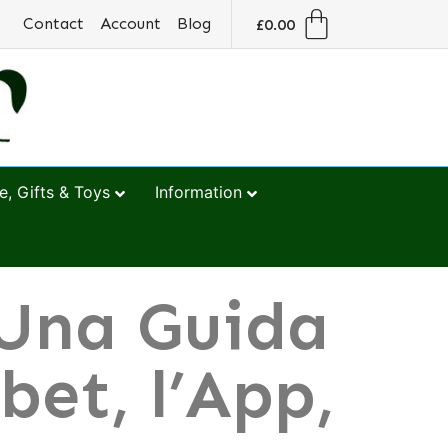
Contact
Account
Blog
£
0.00
, Gifts & Toys
Information
 Una Guida
bet, l’App,