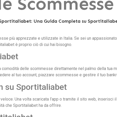
 le Scommesse
Sportitaliabet: Una Guida Completa su Sportitaliabet
sse più apprezzate e utilizzate in Italia. Se sei un appassionat
taliabet è proprio ciò di cui hai bisogno.
liabet
 la comodità delle scommesse direttamente nel palmo della tua ma
ccedere al tuo account, piazzare scommesse e gestire il tuo bankro
n su Sportitaliabet
 veloce. Una volta scaricata l’app o tramite il sito web, inserisci
tà che Sportitaliabet ha da offrire.