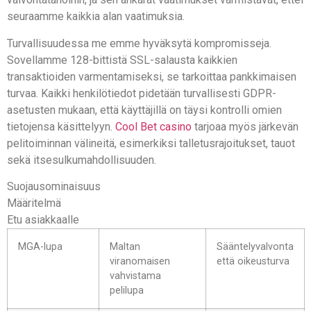
seuraamme kaikkia alan vaatimuksia.
Turvallisuudessa me emme hyväksytä kompromisseja.
Sovellamme 128-bittistä SSL-salausta kaikkien
transaktioiden varmentamiseksi, se tarkoittaa pankkimaisen
turvaa. Kaikki henkilötiedot pidetään turvallisesti GDPR-
asetusten mukaan, että käyttäjillä on täysi kontrolli omien
tietojensa käsittelyyn.
Cool Bet casino
tarjoaa myös järkevän
pelitoiminnan välineitä, esimerkiksi talletusrajoitukset, tauot
sekä itsesulkumahdollisuuden.
Suojausominaisuus
Määritelmä
Etu asiakkaalle
MGA-lupa
Maltan
Sääntelyvalvonta
viranomaisen
että oikeusturva
vahvistama
pelilupa