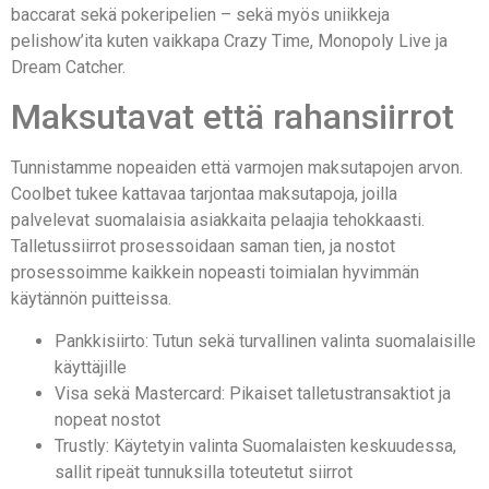
baccarat sekä pokeripelien – sekä myös uniikkeja
pelishow’ita kuten vaikkapa Crazy Time, Monopoly Live ja
Dream Catcher.
Maksutavat että rahansiirrot
Tunnistamme nopeaiden että varmojen maksutapojen arvon.
Coolbet tukee kattavaa tarjontaa maksutapoja, joilla
palvelevat suomalaisia asiakkaita pelaajia tehokkaasti.
Talletussiirrot prosessoidaan saman tien, ja nostot
prosessoimme kaikkein nopeasti toimialan hyvimmän
käytännön puitteissa.
Pankkisiirto: Tutun sekä turvallinen valinta suomalaisille
käyttäjille
Visa sekä Mastercard: Pikaiset talletustransaktiot ja
nopeat nostot
Trustly: Käytetyin valinta Suomalaisten keskuudessa,
sallit ripeät tunnuksilla toteutetut siirrot