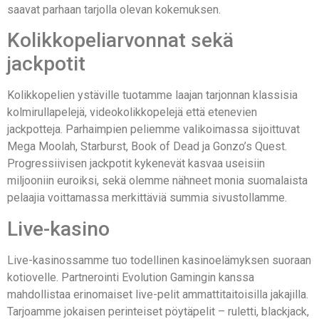
saavat parhaan tarjolla olevan kokemuksen.
Kolikkopeliarvonnat sekä
jackpotit
Kolikkopelien ystäville tuotamme laajan tarjonnan klassisia
kolmirullapelejä, videokolikkopelejä että etenevien
jackpotteja. Parhaimpien peliemme valikoimassa sijoittuvat
Mega Moolah, Starburst, Book of Dead ja Gonzo’s Quest.
Progressiivisen jackpotit kykenevät kasvaa useisiin
miljooniin euroiksi, sekä olemme nähneet monia suomalaista
pelaajia voittamassa merkittäviä summia sivustollamme.
Live-kasino
Live-kasinossamme tuo todellinen kasinoelämyksen suoraan
kotiovelle. Partnerointi Evolution Gamingin kanssa
mahdollistaa erinomaiset live-pelit ammattitaitoisilla jakajilla.
Tarjoamme jokaisen perinteiset pöytäpelit – ruletti, blackjack,