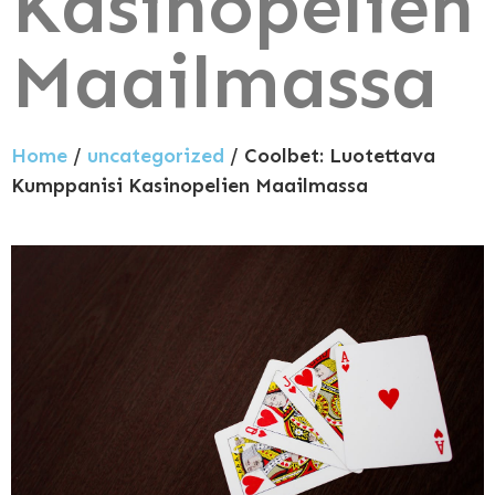
Kasinopelien
Maailmassa
Home
/
uncategorized
/ Coolbet: Luotettava
Kumppanisi Kasinopelien Maailmassa