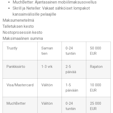
MuchBetter: Ajantasainen mobiilimaksusovellus
Skrill ja Neteller: Vakaat sähköiset lompakot
kansainvälisille pelaajille
Maksumenetelmä
Talletuksen kesto
Nostoprosessin kesto
Maksimaalinen summa
Trustly
Saman
0-24
50 000
tien
tuntiin
EUR
Pankkisiirto
1-3 vrk
2-5
Rajaton
päivää
Visa/Mastercard
Välitön
1-5
10 000
päivään
EUR
MuchBetter
Välitön
0-24
25 000
tuntiin
EUR