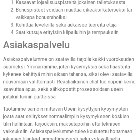
Kasaavat lojaalisuuspisteitä jokainen talletuksesta
Bonuspisteet voidaan muuttaa oikeaksi käteiseksi tai
vaikkapa bonusrahoiksi
Kehittää leveleillä sekä aukaisee tuoreita etuja
Saat kutsuja erityisiin kilpailuihin ja tempauksiin
Asiakaspalvelu
Asiakaspalvelumme on saatavilla tarjolla kaikki vuorokauden
suomeksi. Ymmärrämme, joten kysymyksiä sekä haasteita
kykenee kehittyä mihin aikaan tahansa, siksi olevi saatavilla
neuvomaan välittömästi. Reaaliaikainen chat tuo nopein keino
saavuttaa apua, sekä sähköpostit prosessoidaan usein
joitakin tunnin puitteissa.
Tuotamme samoin mittavan Usein kysyttyjen kysymysten
josta saat selitykset normaalimpiin kysymykseen koskien
tilin hallintaan, tarjouksiin, maksutapoihin että teknisen
vaikeuksiin. Asiakaspalvelumme tulee koulutettu hoitamaan
jokaisen tilanteet ammattimaisesti sekä ystävällisellä,