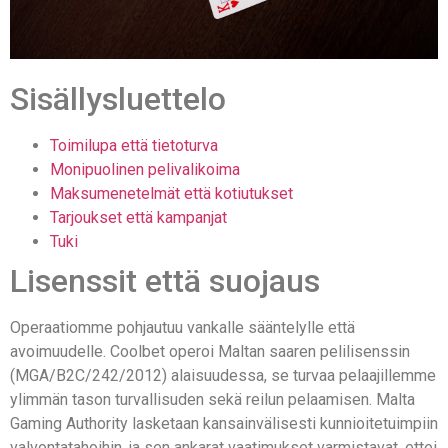
Sisällysluettelo
Toimilupa että tietoturva
Monipuolinen pelivalikoima
Maksumenetelmät että kotiutukset
Tarjoukset että kampanjat
Tuki
Lisenssit että suojaus
Operaatiomme pohjautuu vankalle sääntelylle että
avoimuudelle. Coolbet operoi Maltan saaren pelilisenssin
(MGA/B2C/242/2012) alaisuudessa, se turvaa pelaajillemme
ylimmän tason turvallisuden sekä reilun pelaamisen. Malta
Gaming Authority lasketaan kansainvälisesti kunnioitetuimpiin
valvontatahoihin, ja sen ankarat vaatimukset varmistavat, ettei