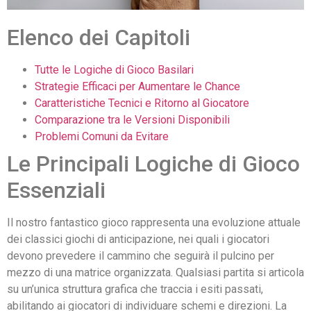
Elenco dei Capitoli
Tutte le Logiche di Gioco Basilari
Strategie Efficaci per Aumentare le Chance
Caratteristiche Tecnici e Ritorno al Giocatore
Comparazione tra le Versioni Disponibili
Problemi Comuni da Evitare
Le Principali Logiche di Gioco
Essenziali
Il nostro fantastico gioco rappresenta una evoluzione attuale
dei classici giochi di anticipazione, nei quali i giocatori
devono prevedere il cammino che seguirà il pulcino per
mezzo di una matrice organizzata. Qualsiasi partita si articola
su un’unica struttura grafica che traccia i esiti passati,
abilitando ai giocatori di individuare schemi e direzioni. La