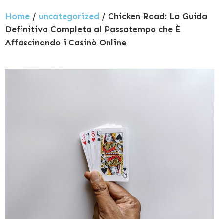
Home
/
uncategorized
/ Chicken Road: La Guida
Definitiva Completa al Passatempo che È
Affascinando i Casinò Online